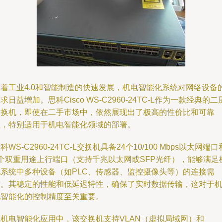
随着工业4.0和智能制造的快速发展，机电智能化系统对网络设备
求日益增加。思科Cisco WS-C2960-24TC-L作为一款经典的二
交换机，即使在二手市场中，依然展现出了极高的性价比和可靠
性，特别适用于机电智能化领域的部署。
科WS-C2960-24TC-L交换机具备24个10/100 Mbps以太网端口
2个双重用途上行端口（支持千兆以太网或SFP光纤），能够满足
电系统中多种设备（如PLC、传感器、监控摄像头等）的连接需
求。其稳定的性能和低延迟特性，确保了实时数据传输，这对于
电智能化的控制精度至关重要。
在机电智能化应用中，该交换机支持VLAN（虚拟局域网）和