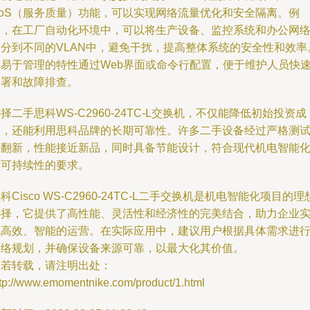
QoS（服务质量）功能，可以实现网络流量优化和安全隔离。例
如，在工厂自动化环境中，可以将生产设备、监控系统和办公网
划分到不同的VLAN中，避免干扰，提高整体系统的安全性和效率
其易于管理的特性通过Web界面或命令行配置，便于维护人员快
部署和故障排查。
择二手思科WS-C2960-24TC-L交换机，不仅能降低初始投资成
本，还能利用思科品牌的长期可靠性。许多二手设备经过严格测
和翻新，性能接近新品，同时具备节能设计，符合现代机电智能
对可持续性的要求。
科Cisco WS-C2960-24TC-L二手交换机是机电智能化项目的理
选择，它提供了高性能、灵活性和经济性的完美结合，助力企业
现高效、智能的运营。在实际应用中，建议用户根据具体需求进
网络规划，并确保设备来源可靠，以最大化其价值。
如若转载，请注明出处：
ttp://www.emomentnike.com/product/1.html