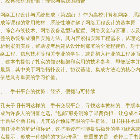
一、经典教材的价值：理论与实践的结合
《网络工程设计与系统集成（第2版）》作为高校计算机网络、系
集成等课程的常用教材，系统性地讲解了网络工程设计的基本原
理、综合布线技术、网络设备选型与配置、网络安全与管理，以
完整的系统集成项目实施方法。其内容紧扣实际工程需求，从理
分析到案例实践，帮助读者构建从设计到部署的全流程视角。对
网络工程、信息技术等相关专业的学生，或是初入行业的工程师
言，这本书提供了扎实的知识框架和实用的技术参考。即便版本
非最新，其中关于网络拓扑设计、协议基础、集成方法论的核心
容依然具有重要的学习价值。
二、二手书平台的优势：经济、便捷与可持续
在孔夫子旧书网这样的二手书交易平台，寻找这本教材的二手版
已成为许多人的明智之选。“包邮”服务消除了邮费负担，让总成本
低于购买全新书籍，尤其适合预算有限的学生群体。旧书往往承
着前任读者的笔记和标记，这些痕迹有时能提供额外的学习线索
重点提示，形成一种独特的“知识传承”。更重要的是，选择二手书