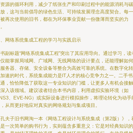
对资源的循环利用，减少了纸张生产和印刷过程中的能源消耗与
排放，这与当前倡导的绿色生活、可持续发展理念高度契合。每
本被再次使用的旧书，都在为环保事业贡献一份微薄而坚实的力
量。
三、网络系统集成工程的学习与实践启示
本书副标题“网络系统集成工程”突出了其应用导向。通过学习，读
不仅能掌握局域网、广域网、无线网络的设计要点，还能理解如
将服务器、存储、安全设备等整合为高效可靠的系统。在数字化
型加速的时代，系统集成能力是IT人才的核心竞争力之一。二手书
流通，恰恰降低了获取这一专业知识的门槛，让更多人有机会接
并深入该领域。建议读者结合本书内容，利用虚拟实验环境（如
NS3、EVE-NG）或实际设备进行模拟操作，将理论转化为动手
力，从而更好地应对真实的网络规划与集成项目。
从孔夫子旧书网淘一本《网络工程设计与系统集成（第2版）》，
似是一次简单的购书行为，实则蕴含多重意义：它是对经典知识